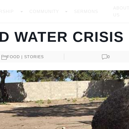
ABOU
RSHIP
COMMUNITY
SERMONS
US
D WATER CRISIS 
FOOD
|
STORIES
0