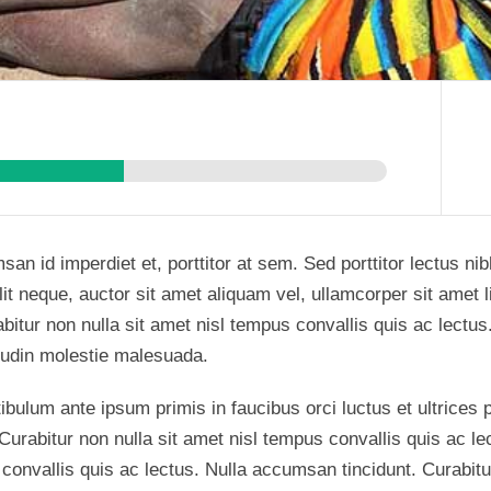
msan id imperdiet et, porttitor at sem. Sed porttitor lectus n
lit neque, auctor sit amet aliquam vel, ullamcorper sit amet
abitur non nulla sit amet nisl tempus convallis quis ac lect
tudin molestie malesuada.
tibulum ante ipsum primis in faucibus orci luctus et ultrices
Curabitur non nulla sit amet nisl tempus convallis quis ac lec
s convallis quis ac lectus. Nulla accumsan tincidunt. Curabit